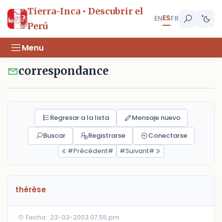
Tierra-Inca • Descubrir el
ES
EN
FR
Perú
Menu
correspondance
Regresar a la lista
Mensaje nuevo
Buscar
Registrarse
Conectarse
#Précédent#
#Suivant#
thérèse
Fecha : 23-03-2003 07:55 pm