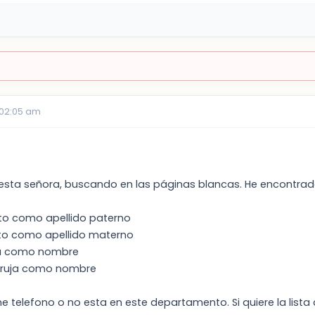
 02:05 am
sta señora, buscando en las páginas blancas. He encontrado
rito como apellido paterno
rito como apellido materno
rta como nombre
Maruja como nombre
e telefono o no esta en este departamento. Si quiere la lista 