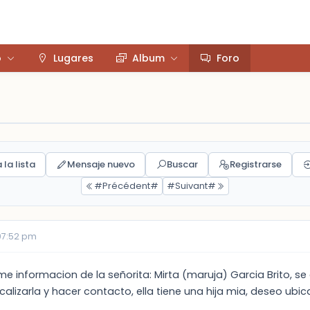
o
Lugares
Album
Foro
 la lista
Mensaje nuevo
Buscar
Registrarse
#Précédent#
#Suivant#
07:52 pm
e informacion de la señorita: Mirta (maruja) Garcia Brito, se
ocalizarla y hacer contacto, ella tiene una hija mia, deseo u