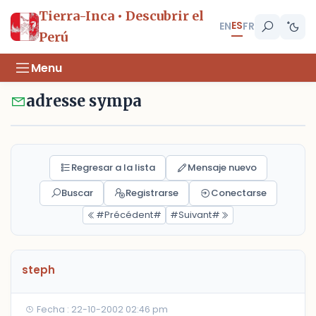
Tierra-Inca • Descubrir el
ES
EN
FR
Perú
Menu
adresse sympa
Regresar a la lista
Mensaje nuevo
Buscar
Registrarse
Conectarse
#Précédent#
#Suivant#
steph
Fecha : 22-10-2002 02:46 pm