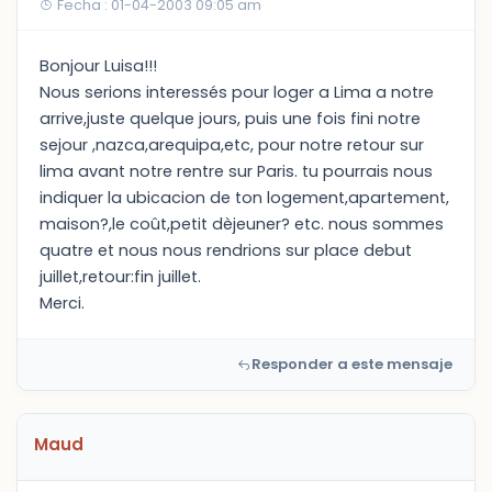
Fecha : 01-04-2003 09:05 am
Bonjour Luisa!!!
Nous serions interessés pour loger a Lima a notre
arrive,juste quelque jours, puis une fois fini notre
sejour ,nazca,arequipa,etc, pour notre retour sur
lima avant notre rentre sur Paris. tu pourrais nous
indiquer la ubicacion de ton logement,apartement,
maison?,le coût,petit dèjeuner? etc. nous sommes
quatre et nous nous rendrions sur place debut
juillet,retour:fin juillet.
Merci.
Responder a este mensaje
Maud