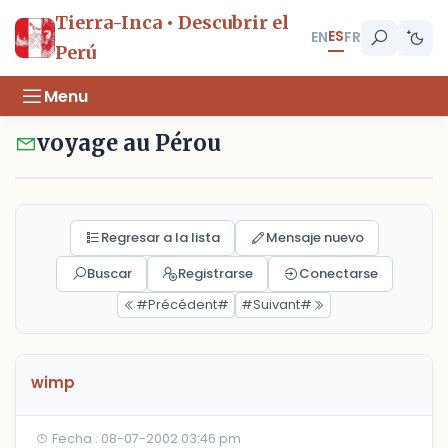
Tierra-Inca • Descubrir el
ES
EN
FR
Perú
Menu
voyage au Pérou
Regresar a la lista
Mensaje nuevo
Buscar
Registrarse
Conectarse
#Précédent#
#Suivant#
wimp
Fecha : 08-07-2002 03:46 pm