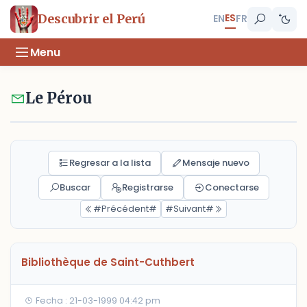
ES
Descubrir el Perú
EN
FR
Menu
Le Pérou
Regresar a la lista
Mensaje nuevo
Buscar
Registrarse
Conectarse
#Précédent#
#Suivant#
Bibliothèque de Saint-Cuthbert
Fecha : 21-03-1999 04:42 pm