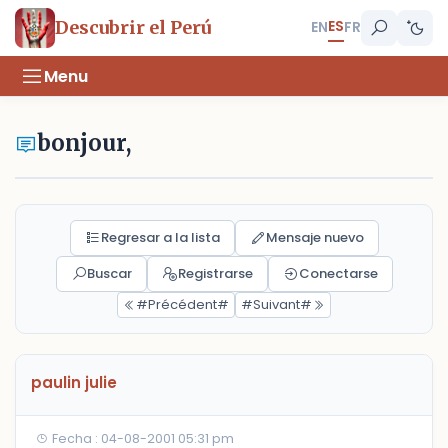
ES
Descubrir el Perú
EN
FR
Menu
bonjour,
Regresar a la lista
Mensaje nuevo
Buscar
Registrarse
Conectarse
#Précédent#
#Suivant#
paulin julie
Fecha : 04-08-2001 05:31 pm