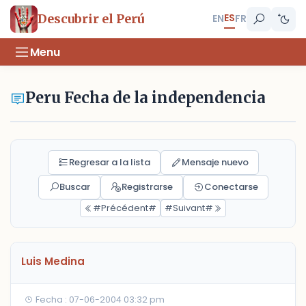
ES
Descubrir el Perú
EN
FR
Menu
Peru Fecha de la independencia
Regresar a la lista
Mensaje nuevo
Buscar
Registrarse
Conectarse
#Précédent#
#Suivant#
Luis Medina
Fecha : 07-06-2004 03:32 pm