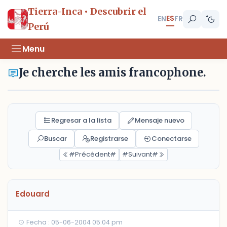
Tierra-Inca • Descubrir el
ES
EN
FR
Perú
Menu
Je cherche les amis francophone.
Regresar a la lista
Mensaje nuevo
Buscar
Registrarse
Conectarse
#Précédent#
#Suivant#
Edouard
Fecha : 05-06-2004 05:04 pm