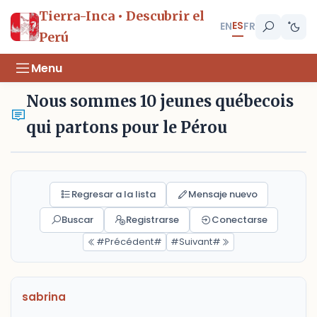
Tierra-Inca • Descubrir el
ES
EN
FR
Perú
Menu
Nous sommes 10 jeunes québecois
qui partons pour le Pérou
Regresar a la lista
Mensaje nuevo
Buscar
Registrarse
Conectarse
#Précédent#
#Suivant#
sabrina