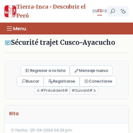
Tierra-Inca • Descubrir el
ES
EN
FR
Perú
Menu
Sécurité trajet Cusco-Ayacucho
Regresar a la lista
Mensaje nuevo
Buscar
Registrarse
Conectarse
#Précédent#
#Suivant#
Rita
Fecha : 25-04-2004 04:39 pm