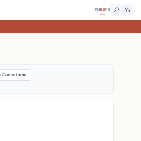
ES
EN
FR
Conectarse