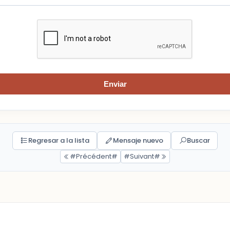
Enviar
Regresar a la lista
Mensaje nuevo
Buscar
#Précédent#
#Suivant#