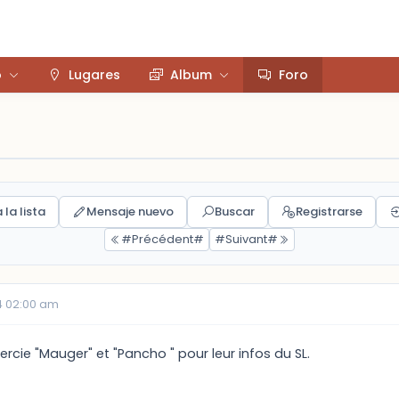
o
Lugares
Album
Foro
 la lista
Mensaje nuevo
Buscar
Registrarse
#Précédent#
#Suivant#
4 02:00 am
ercie "Mauger" et "Pancho " pour leur infos du SL.