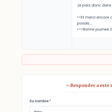
Je pars donc dans 
<<Et merci encore 
posais....
<<<Bonne journee à
Responder a este
Su nombre *