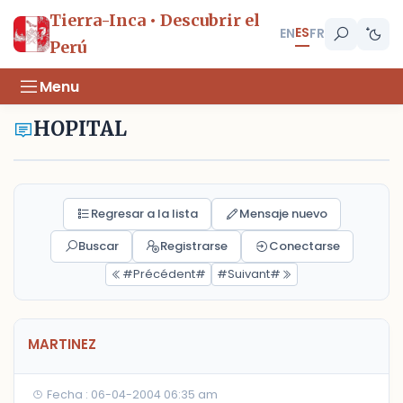
Tierra-Inca • Descubrir el
ES
EN
FR
Perú
Menu
HOPITAL
Regresar a la lista
Mensaje nuevo
Buscar
Registrarse
Conectarse
#Précédent#
#Suivant#
MARTINEZ
Fecha : 06-04-2004 06:35 am