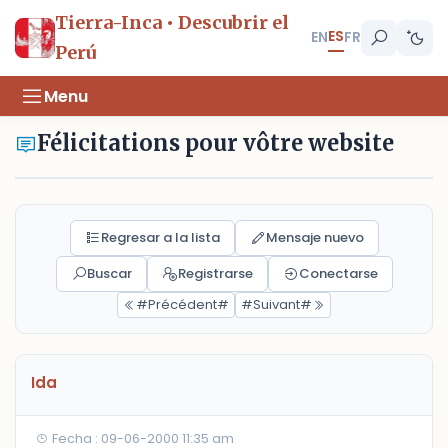
Tierra-Inca • Descubrir el
ES
EN
FR
Perú
Menu
Félicitations pour vôtre website
Regresar a la lista
Mensaje nuevo
Buscar
Registrarse
Conectarse
#Précédent#
#Suivant#
Ida
Fecha : 09-06-2000 11:35 am