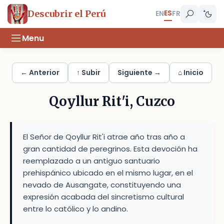
ES
Descubrir el Perú
EN
FR
Menu
← Anterior
↑ Subir
Siguiente →
⌂ Inicio
Qoyllur Rit'i, Cuzco
El Señor de Qoyllur Rit'i atrae año tras año a
gran cantidad de peregrinos. Esta devoción ha
reemplazado a un antiguo santuario
prehispánico ubicado en el mismo lugar, en el
nevado de Ausangate, constituyendo una
expresión acabada del sincretismo cultural
entre lo católico y lo andino.