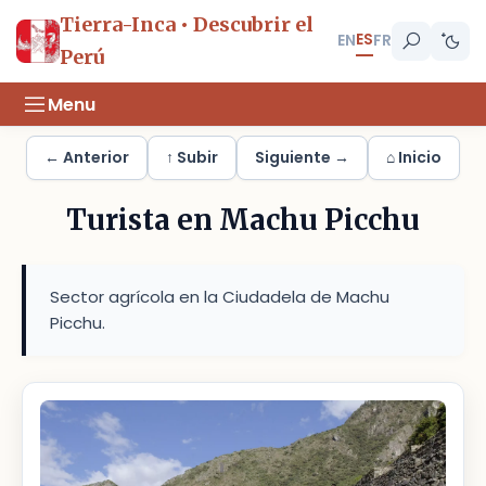
Tierra-Inca • Descubrir el
ES
EN
FR
Perú
Menu
← Anterior
↑ Subir
Siguiente →
⌂ Inicio
Turista en Machu Picchu
Sector agrícola en la Ciudadela de Machu
Picchu.