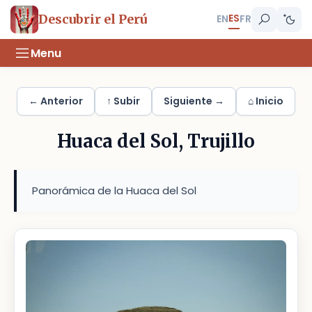
ES
Descubrir el Perú
EN
FR
Menu
← Anterior
↑ Subir
Siguiente →
⌂ Inicio
Huaca del Sol, Trujillo
Panorámica de la Huaca del Sol