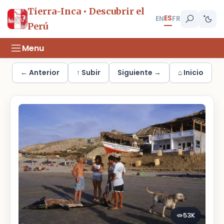
Tierra-Inca • Descubrir el
ES
EN
FR
Perú
Menu
← Anterior
↑ Subir
Siguiente →
⌂ Inicio
53K