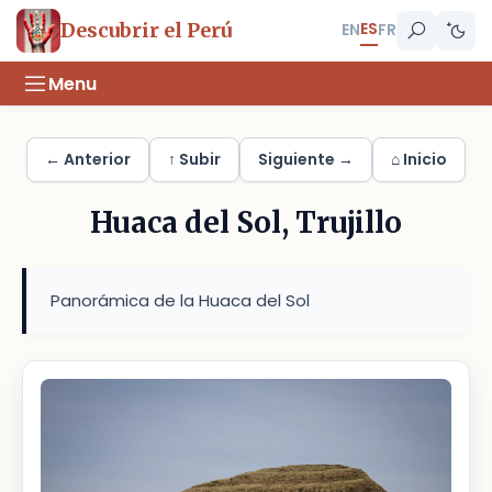
ES
Descubrir el Perú
EN
FR
Menu
← Anterior
↑ Subir
Siguiente →
⌂ Inicio
Huaca del Sol, Trujillo
Panorámica de la Huaca del Sol