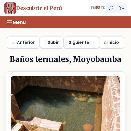
ES
Descubrir el Perú
EN
FR
Menu
← Anterior
↑ Subir
Siguiente →
⌂ Inicio
Baños termales, Moyobamba