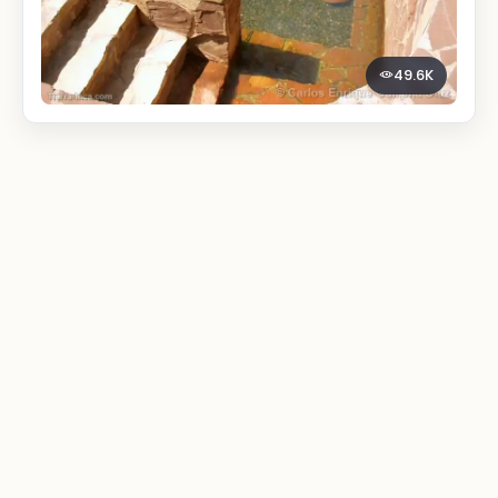
49.6K