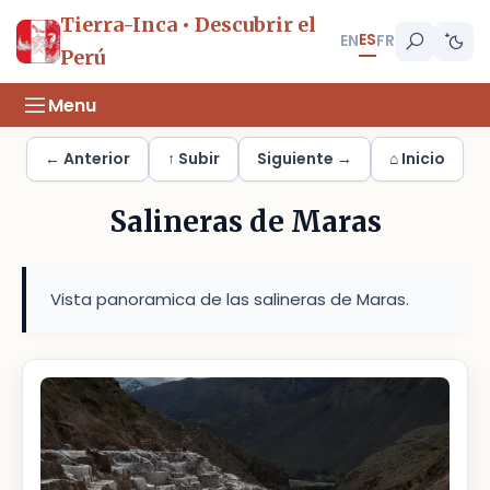
Tierra-Inca • Descubrir el
ES
EN
FR
Perú
Menu
← Anterior
↑ Subir
Siguiente →
⌂ Inicio
Salineras de Maras
Vista panoramica de las salineras de Maras.