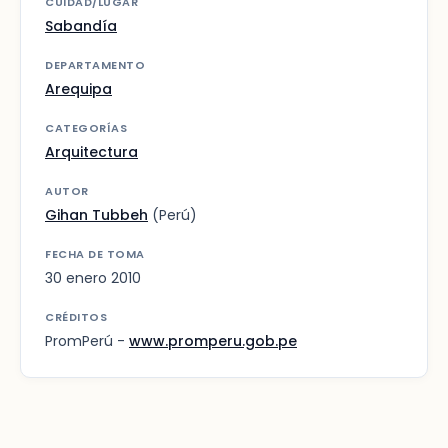
CUIDAD/LUGAR
Sabandía
DEPARTAMENTO
Arequipa
CATEGORÍAS
Arquitectura
AUTOR
Gihan Tubbeh
(Perú)
FECHA DE TOMA
30 enero 2010
CRÉDITOS
PromPerú -
www.promperu.gob.pe