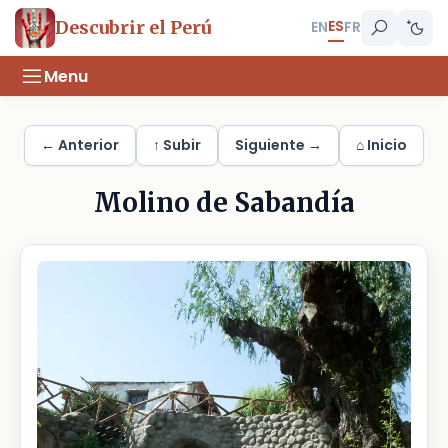
ES
Descubrir el Perú
EN
FR
Menu
← Anterior
↑ Subir
Siguiente →
⌂ Inicio
Molino de Sabandía