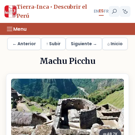
Tierra-Inca • Descubrir el
ES
EN
FR
Perú
Menu
← Anterior
↑ Subir
Siguiente →
⌂ Inicio
Machu Picchu
48.7K