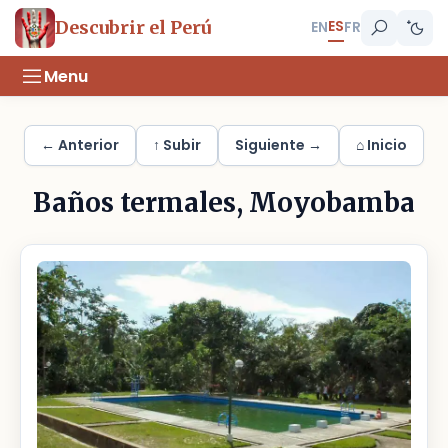
ES
Descubrir el Perú
EN
FR
Menu
← Anterior
↑ Subir
Siguiente →
⌂ Inicio
Baños termales, Moyobamba