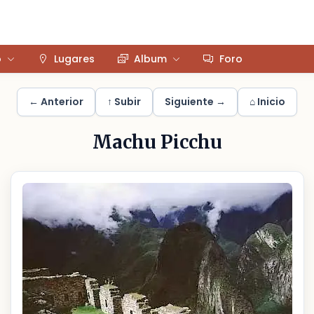
o
Lugares
Album
Foro
← Anterior
↑ Subir
Siguiente →
⌂ Inicio
Machu Picchu