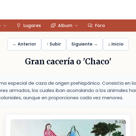
o
Lugares
Album
Foro
← Anterior
↑ Subir
Siguiente →
⌂ Inicio
Gran cacería o 'Chaco'
rma especial de caza de origen prehispánico. Consistía en l
es armados, los cuales iban acorralando a los animales has
coloniales, aunque en proporciones cada vez menores.