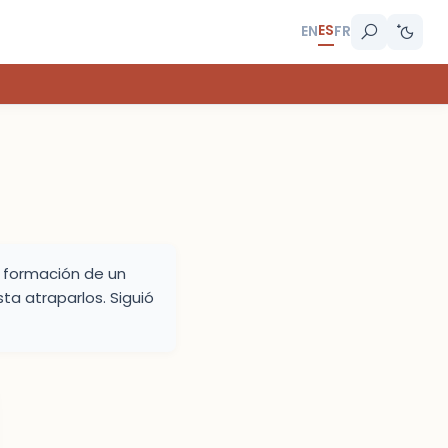
ES
EN
FR
a formación de un
ta atraparlos. Siguió