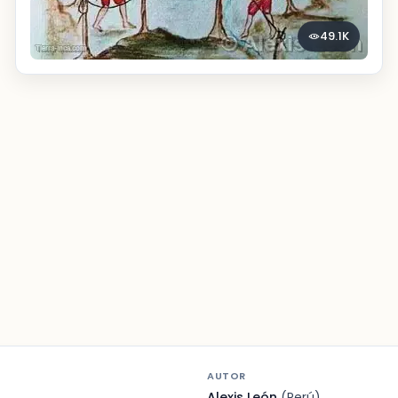
49.1K
AUTOR
Alexis León
(Perú)