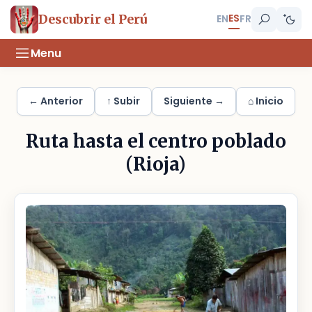
ES
Descubrir el Perú
EN
FR
Menu
← Anterior
↑ Subir
Siguiente →
⌂ Inicio
Ruta hasta el centro poblado
(Rioja)