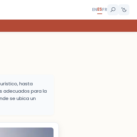
ES
EN
FR
urístico, hasta
ios adecuados para la
onde se ubica un