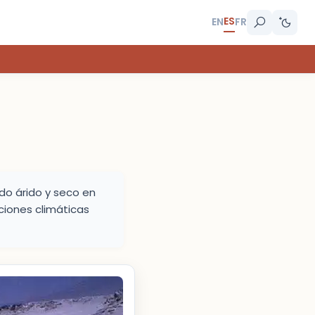
ES
EN
FR
ndo árido y seco en
ciones climáticas