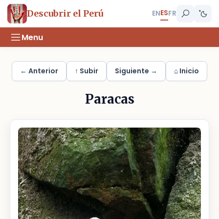
ES
Descubrir el Perú
EN
FR
Menu
← Anterior
↑ Subir
Siguiente →
⌂ Inicio
Paracas