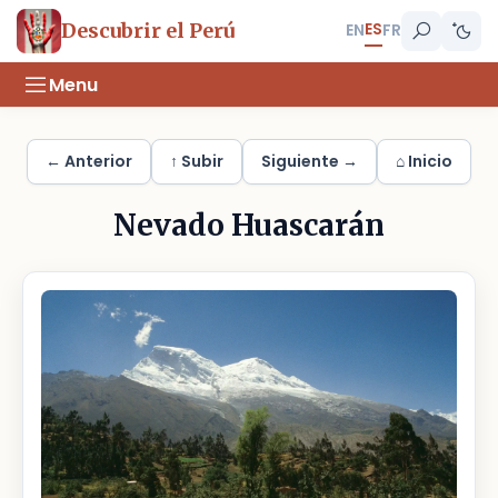
ES
Descubrir el Perú
EN
FR
Menu
← Anterior
↑ Subir
Siguiente →
⌂ Inicio
Nevado Huascarán