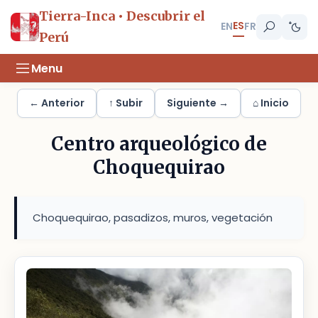
Tierra-Inca • Descubrir el
ES
EN
FR
Perú
Menu
← Anterior
↑ Subir
Siguiente →
⌂ Inicio
Centro arqueológico de
Choquequirao
Choquequirao, pasadizos, muros, vegetación