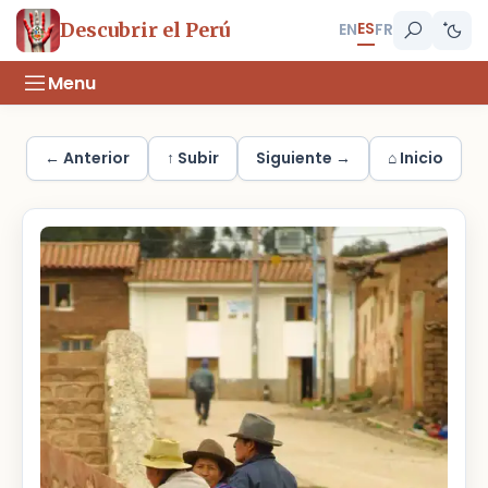
ES
Descubrir el Perú
EN
FR
Menu
← Anterior
↑ Subir
Siguiente →
⌂ Inicio