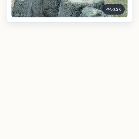
53.2K