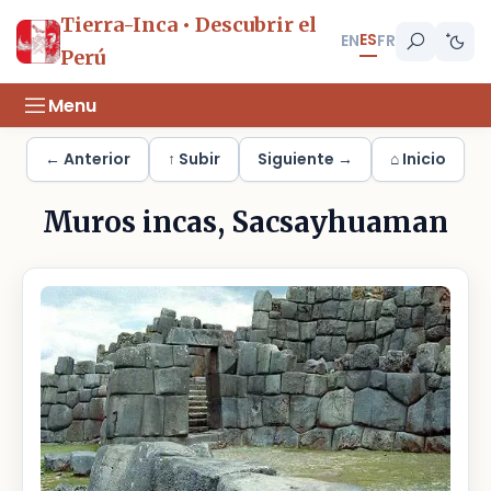
Tierra-Inca • Descubrir el
ES
EN
FR
Perú
Menu
← Anterior
↑ Subir
Siguiente →
⌂ Inicio
Muros incas, Sacsayhuaman