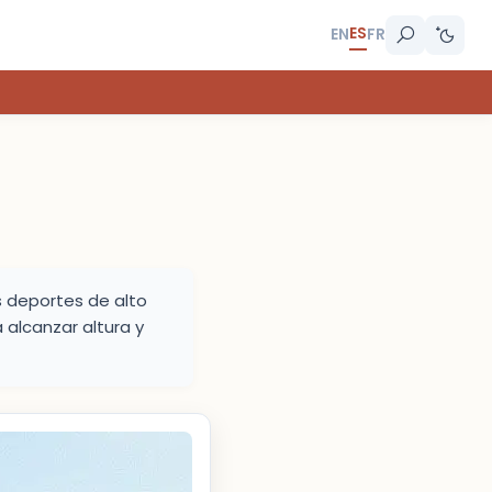
ES
EN
FR
s deportes de alto
 alcanzar altura y