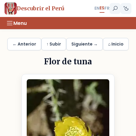
ES
Descubrir el Perú
EN
FR
Menu
← Anterior
↑ Subir
Siguiente →
⌂ Inicio
Flor de tuna