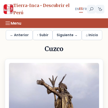
Tierra-Inca • Descubrir el
ES
EN
FR
Perú
Menu
← Anterior
↑ Subir
Siguiente →
⌂ Inicio
Cuzco