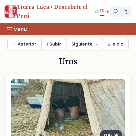
Tierra-Inca • Descubrir el
ES
EN
FR
Perú
Menu
← Anterior
↑ Subir
Siguiente →
⌂ Inicio
Uros
42.6K