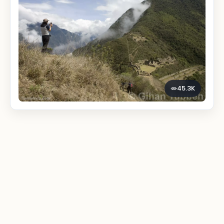
45.3K