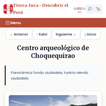
Tierra-Inca • Descubrir el
ES
EN
FR
Perú
Menu
← Anterior
↑ Subir
Siguiente →
⌂ Inicio
Centro arqueológico de
Choquequirao
Panorámica fondo ciudadela, turista viendo
ciudadela