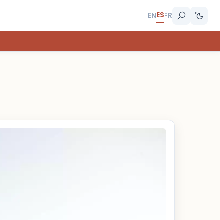
ES
EN
FR