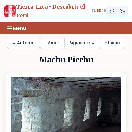
Tierra-Inca • Descubrir el
ES
EN
FR
Perú
Menu
← Anterior
↑ Subir
Siguiente →
⌂ Inicio
Machu Picchu