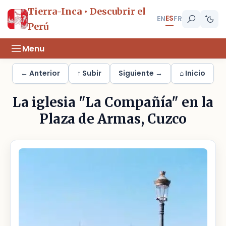
Tierra-Inca • Descubrir el
ES
EN
FR
Perú
Menu
← Anterior
↑ Subir
Siguiente →
⌂ Inicio
La iglesia "La Compañía" en la
Plaza de Armas, Cuzco