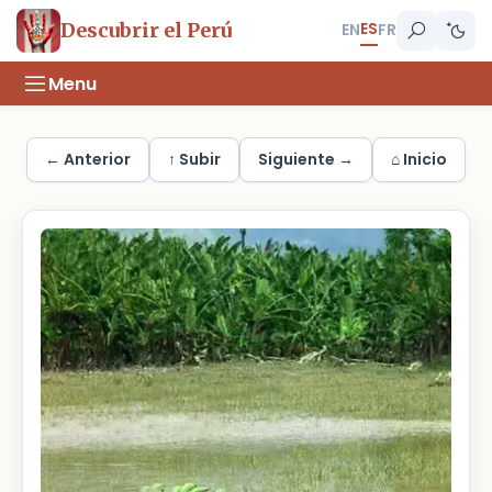
ES
Descubrir el Perú
EN
FR
Menu
← Anterior
↑ Subir
Siguiente →
⌂ Inicio