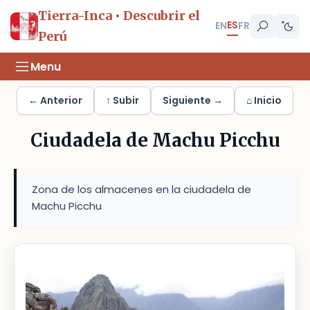
Tierra-Inca • Descubrir el
ES
EN
FR
Perú
Menu
← Anterior
↑ Subir
Siguiente →
⌂ Inicio
Ciudadela de Machu Picchu
Zona de los almacenes en la ciudadela de
Machu Picchu