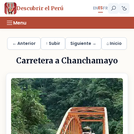
ES
Descubrir el Perú
EN
FR
Menu
← Anterior
↑ Subir
Siguiente →
⌂ Inicio
Carretera a Chanchamayo