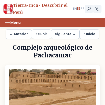
Tierra-Inca • Descubrir el
ES
EN
FR
Perú
Menu
← Anterior
↑ Subir
Siguiente →
⌂ Inicio
Complejo arqueológico de
Pachacamac