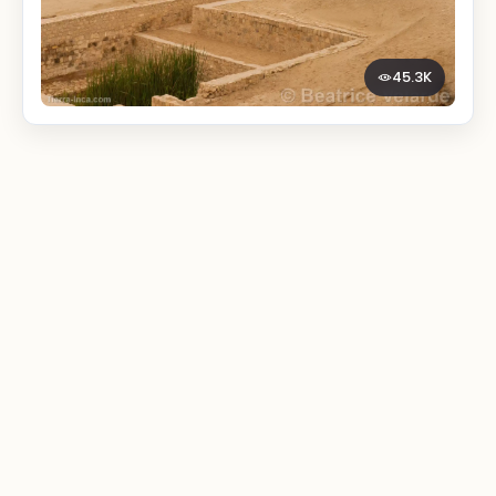
45.3K