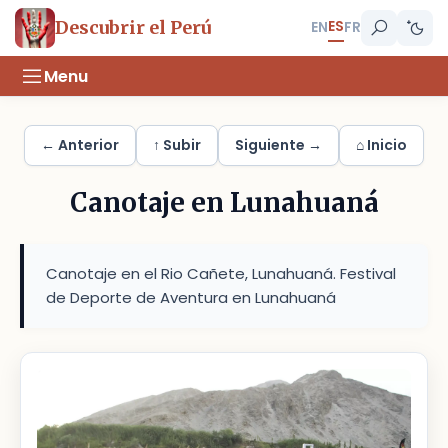
ES
Descubrir el Perú
EN
FR
Menu
← Anterior
↑ Subir
Siguiente →
⌂ Inicio
Canotaje en Lunahuaná
Canotaje en el Rio Cañete, Lunahuaná. Festival
de Deporte de Aventura en Lunahuaná