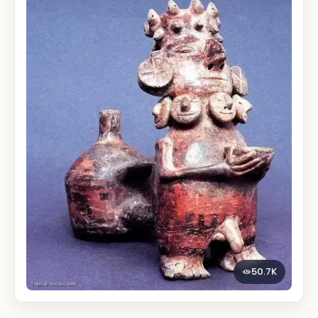
50.7K