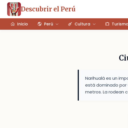
Descubrir el Perú
Inicio
Perú
Cultura
Turism
Ci
Narihualá es un imp
está dominado por 
metros. La rodean c