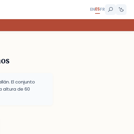
ES
EN
FR
aos
lán. El conjunto
 altura de 60