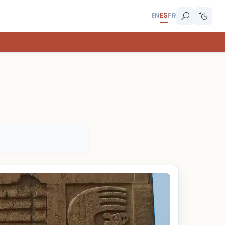
ES
EN
FR