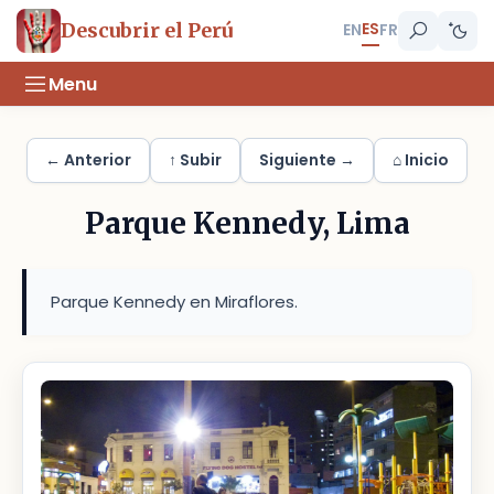
ES
Descubrir el Perú
EN
FR
Menu
← Anterior
↑ Subir
Siguiente →
⌂ Inicio
Parque Kennedy, Lima
Parque Kennedy en Miraflores.